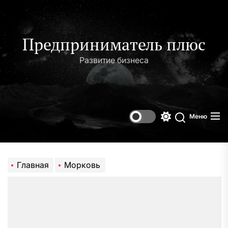
Перейти
к
содержимому
Предприниматель плюс
Развитие бизнеса
Меню
Переключени
Поиск
цветового
режима
Главная
Морковь