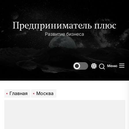
Перейти
к
содержимому
Предприниматель плюс
Развитие бизнеса
Меню
Переключени
Поиск
цветового
режима
Главная
Москва