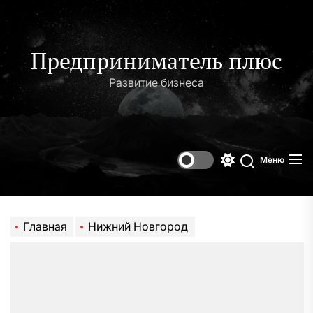
Перейти
к
содержимому
Предприниматель плюс
Развитие бизнеса
Меню
Переключени
Поиск
цветового
режима
Главная
Нижний Новгород