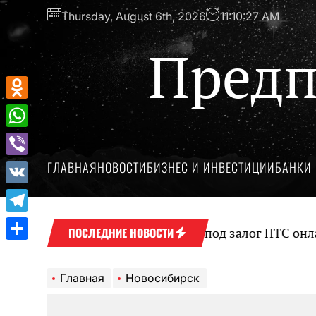
Перейти
Thursday, August 6th, 2026
11:10:28 AM
к
содержимому
Предп
Odnoklassniki
WhatsApp
ГЛАВНАЯ
НОВОСТИ
БИЗНЕС И ИНВЕСТИЦИИ
БАНКИ 
Viber
VK
Telegram
Оформление займа под залог ПТС онлайн н
ПОСЛЕДНИЕ НОВОСТИ
Отправить
Главная
Новосибирск