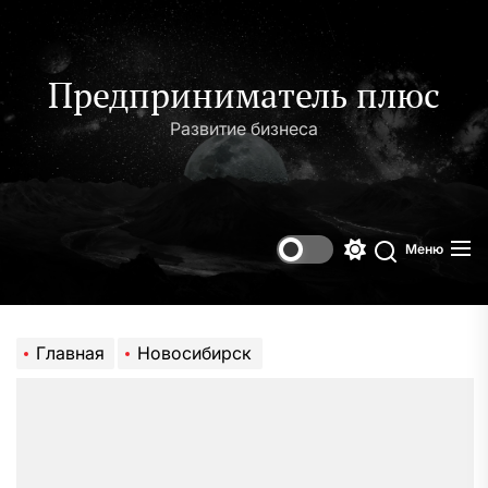
Перейти
к
содержимому
Предприниматель плюс
Развитие бизнеса
Меню
Переключени
Поиск
цветового
режима
Главная
Новосибирск