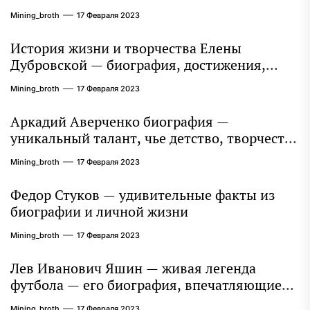
захватывает миллионы сердец
Mining_broth
17 Февраля 2023
История жизни и творчества Елены
Дубровской — биография, достижения,
интересные факты
Mining_broth
17 Февраля 2023
Аркадий Аверченко биография —
уникальный талант, чье детство, творчество
и литературное наследие продолжают
Mining_broth
17 Февраля 2023
восхищать миллионы
Федор Стуков — удивительные факты из
биографии и личной жизни
Mining_broth
17 Февраля 2023
Лев Иванович Яшин — живая легенда
футбола — его биография, впечатляющие
достижения и интересная личная жизнь
Mining_broth
17 Февраля 2023