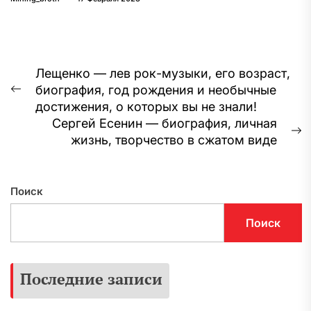
Навигация
Лещенко — лев рок-музыки, его возраст,
биография, год рождения и необычные
по
Предыдущая
достижения, о которых вы не знали!
запись:
записям
Сергей Есенин — биография, личная
С
жизнь, творчество в сжатом виде
з
Поиск
Поиск
Последние записи