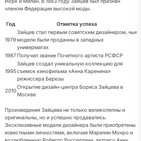
Йорк и Милан. В 1983 году Зайцев был признан
членом Федерации высокой моды.
Год
Отметка успеха
Зайцев стал первым советским дизайнером, чьи
1979
модели были проданны в западных
универмагах
1987
Получил звание Почетного артиста РСФСР
Зайцев создал уникальную коллекцию для
1995
съемок кинофильма «Анна Каренина»
режиссера Березы
Открытие дизайн-центра Бориса Зайцева в
2010
Москве
Произведения Зайцева не только великолепны и
оригинальны, но и успешно продавались.
Эксклюзивные модели дизайнера были приобретены
известными личностями, включая Мэрилин Монро и
возлюбленную Роберто Росселлини, актрису Анну