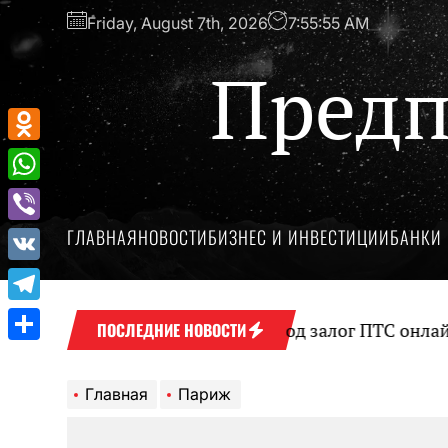
Перейти
Friday, August 7th, 2026
7:55:56 AM
к
содержимому
Предп
Odnoklassniki
WhatsApp
ГЛАВНАЯ
НОВОСТИ
БИЗНЕС И ИНВЕСТИЦИИ
БАНКИ 
Viber
VK
Telegram
Оформление займа под залог ПТС онлайн на 
ПОСЛЕДНИЕ НОВОСТИ
Отправить
Главная
Париж