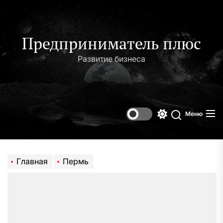
Перейти
к
содержимому
Предприниматель плюс
Развитие бизнеса
Меню
Переключени
Поиск
цветового
режима
Главная
Пермь