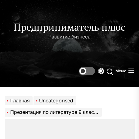
Перейти
к
содержимому
Предприниматель плюс
Развитие бизнеса
Меню
Переключени
Поиск
цветового
режима
Главная
Uncategorised
Презентация по литературе 9 класс Биография Лермонтова САМОЕ ПОЛНОЕ РУКОВОДСТВО