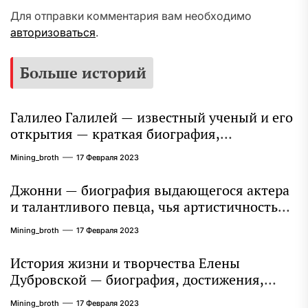
Для отправки комментария вам необходимо
авторизоваться
.
Больше историй
Галилео Галилей — известный ученый и его
открытия — краткая биография,
достижения и вклад в науку
Mining_broth
17 Февраля 2023
Джонни — биография выдающегося актера
и талантливого певца, чья артистичность
захватывает миллионы сердец
Mining_broth
17 Февраля 2023
История жизни и творчества Елены
Дубровской — биография, достижения,
интересные факты
Mining_broth
17 Февраля 2023