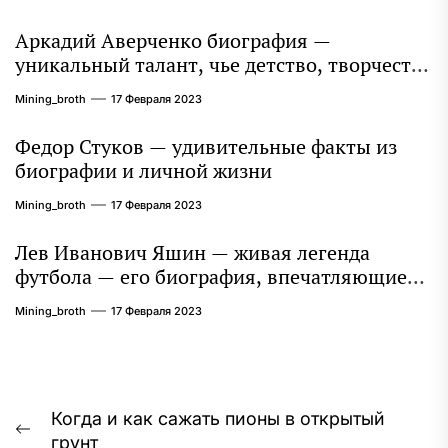
Аркадий Аверченко биография —
уникальный талант, чье детство, творчество
и литературное наследие продолжают
Mining_broth
17 Февраля 2023
восхищать миллионы
Федор Стуков — удивительные факты из
биографии и личной жизни
Mining_broth
17 Февраля 2023
Лев Иванович Яшин — живая легенда
футбола — его биография, впечатляющие
достижения и интересная личная жизнь
Mining_broth
17 Февраля 2023
Навигация
Когда и как сажать пионы в открытый
Предыдущая
грунт