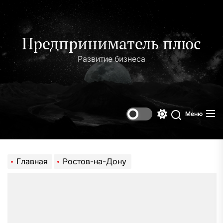
Перейти
к
содержимому
Предприниматель плюс
Развитие бизнеса
Меню
Переключени
Поиск
цветового
режима
Главная
Ростов-на-Дону