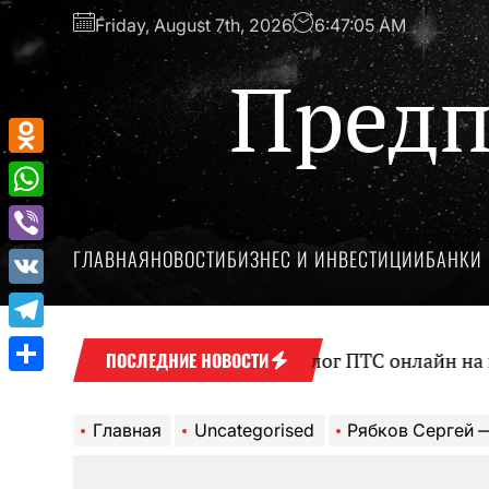
Перейти
Friday, August 7th, 2026
6:47:06 AM
к
содержимому
Предп
Odnoklassniki
WhatsApp
ГЛАВНАЯ
НОВОСТИ
БИЗНЕС И ИНВЕСТИЦИИ
БАНКИ 
Viber
VK
Telegram
Оформление займа под залог ПТС онлайн на карту бе
ПОСЛЕДНИЕ НОВОСТИ
Отправить
Главная
Uncategorised
Рябков Сергей — биография, достижени