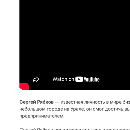
Сергей Рябков
— известная личность в мире би
небольшом городе на Урале, он смог достичь в
предпринимателем.
Сергей Рябков начал свою карьеру в молодости