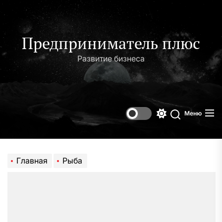
Перейти
к
содержимому
Предприниматель плюс
Развитие бизнеса
Меню
Переключени
Поиск
цветового
режима
Главная
Рыба