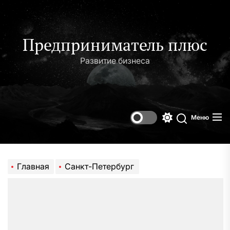
Перейти
к
содержимому
Предприниматель плюс
Развитие бизнеса
Меню
Переключени
Поиск
цветового
режима
Главная
Санкт-Петербург