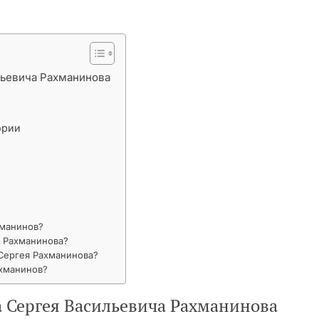
льевича Рахманинова
ории
хманинов?
я Рахманинова?
Сергея Рахманинова?
ахманинов?
 Сергея Васильевича Рахманинова