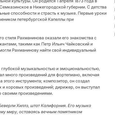
ной культуры. Он родился 1 апреля 1873 года в
Семказинское в Нижегородской губернии. С детства
ные способности и страсть к музыке. Первые уроки
учеником петербургской Капеллы при
о стиля Рахманинова оказали его знакомства с
нтами, такими как Петр Ильич Чайковский и
омогли Рахманинову найти свой индивидуальный
 глубокой музыкальностью и эмоциональностью,
сал много произведений для фортепиано, включая
а этого инструмента; композитор, он создал
 и хоровых произведений; дирижер, он выступал
со своими произведениями.
Беверли Хиллз, штат Калифорния. Его музыка
ему миру, оставаясь вечным памятником