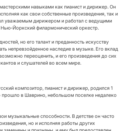
мастерскими навыками как пианист и дирижер. Он
исполняя как свои собственные произведения, так и
был уважаемым дирижером и работал с ведущими
и Нью-Йоркский филармонический оркестр.
ностей, но его талант и преданность искусству
ать непревзойденное наследие в музыке. Его вклад
озможно переоценить, и его произведения до сих
кантов и слушателей во всем мире.
ский композитор, пианист и дирижер, родился 1
во прошло в Шаврино, небольшом поселке недалеко
ои музыкальные способности. В детстве он часто
роизведения, но и исполняя работы других
 замечены и признаны, и ему был предоставлен