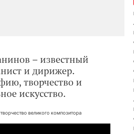
анинов – известный
анист и дирижер.
фию, творчество и
ное искусство.