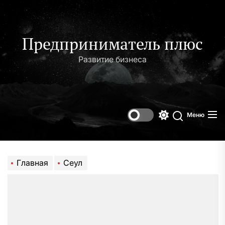
Перейти
к
содержимому
Предприниматель плюс
Развитие бизнеса
Меню
Переключени
Поиск
цветового
режима
Главная
Сеул