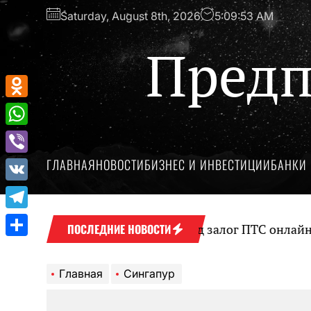
Перейти
Saturday, August 8th, 2026
5:09:53 AM
к
содержимому
Предп
Odnoklassniki
WhatsApp
ГЛАВНАЯ
НОВОСТИ
БИЗНЕС И ИНВЕСТИЦИИ
БАНКИ 
Viber
VK
Telegram
Оформление займа под залог ПТС онлайн на к
ПОСЛЕДНИЕ НОВОСТИ
Отправить
Главная
Сингапур