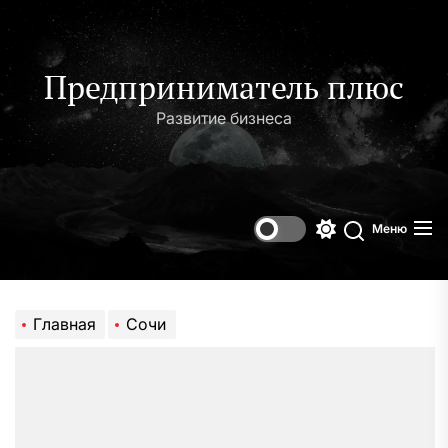
Перейти
к
содержимому
Предприниматель плюс
Развитие бизнеса
Меню
Переключени
Поиск
цветового
режима
Главная
Сочи