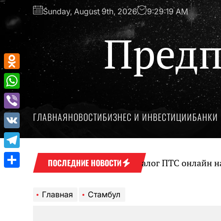
Перейти
Sunday, August 9th, 2026
9:29:19 AM
к
содержимому
Предп
Odnoklassniki
WhatsApp
ГЛАВНАЯ
НОВОСТИ
БИЗНЕС И ИНВЕСТИЦИИ
БАНКИ 
Viber
VK
Telegram
Оформление займа под залог ПТС онлайн на кар
ПОСЛЕДНИЕ НОВОСТИ
Отправить
Главная
Стамбул