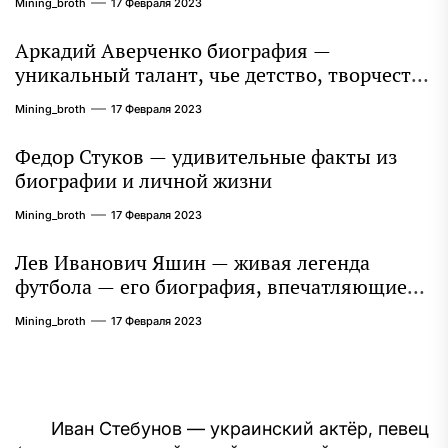
Mining_broth
17 Февраля 2023
Аркадий Аверченко биография —
уникальный талант, чье детство, творчество
и литературное наследие продолжают
Mining_broth
17 Февраля 2023
восхищать миллионы
Федор Стуков — удивительные факты из
биографии и личной жизни
Mining_broth
17 Февраля 2023
Лев Иванович Яшин — живая легенда
футбола — его биография, впечатляющие
достижения и интересная личная жизнь
Mining_broth
17 Февраля 2023
Навигация
Иван Стебунов — украинский актёр, певец