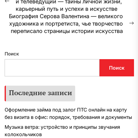
и телеведущий — тайны личной жизни,
по
Предыдущая
карьерный путь и успехи в искусстве
запись:
записям
Биография Серова Валентина — великого
художника и портретиста, чье творчество
С
переписало страницы истории искусства
з
Поиск
Поиск
Последние записи
Оформление займа под залог ПТС онлайн на карту
без визита в офис: порядок, требования и документы
Музыка ветра: устройство и принципы звучания
колокольчиков