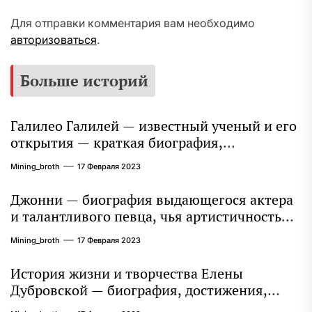
Для отправки комментария вам необходимо
авторизоваться
.
Больше историй
Галилео Галилей — известный ученый и его
открытия — краткая биография,
достижения и вклад в науку
Mining_broth
17 Февраля 2023
Джонни — биография выдающегося актера
и талантливого певца, чья артистичность
захватывает миллионы сердец
Mining_broth
17 Февраля 2023
История жизни и творчества Елены
Дубровской — биография, достижения,
интересные факты