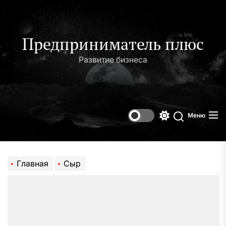
Перейти
к
содержимому
Предприниматель плюс
Развитие бизнеса
Меню
Переключени
Поиск
цветового
режима
Главная
Сыр