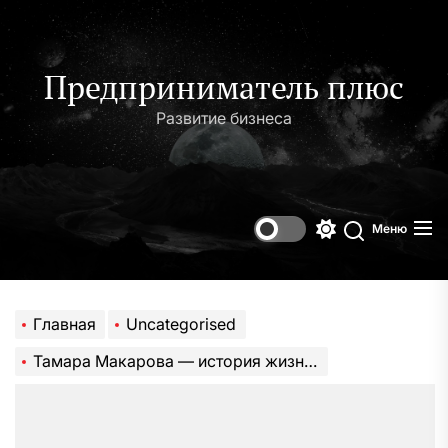
Перейти
к
содержимому
Предприниматель плюс
Развитие бизнеса
Меню
Переключени
Поиск
цветового
режима
Главная
Uncategorised
Тамара Макарова — история жизни и профессионального успеха популярной актрисы