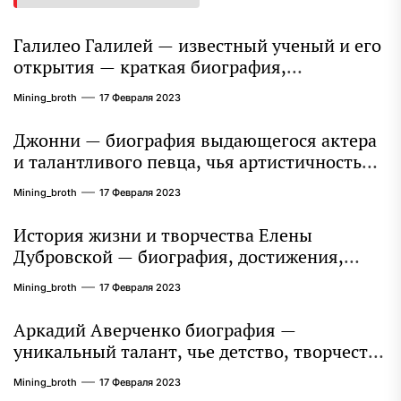
Галилео Галилей — известный ученый и его
открытия — краткая биография,
достижения и вклад в науку
Mining_broth
17 Февраля 2023
Джонни — биография выдающегося актера
и талантливого певца, чья артистичность
захватывает миллионы сердец
Mining_broth
17 Февраля 2023
История жизни и творчества Елены
Дубровской — биография, достижения,
интересные факты
Mining_broth
17 Февраля 2023
Аркадий Аверченко биография —
уникальный талант, чье детство, творчество
и литературное наследие продолжают
Mining_broth
17 Февраля 2023
восхищать миллионы