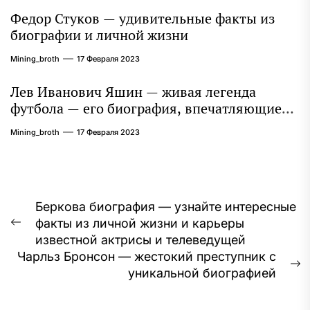
Федор Стуков — удивительные факты из
биографии и личной жизни
Mining_broth
17 Февраля 2023
Лев Иванович Яшин — живая легенда
футбола — его биография, впечатляющие
достижения и интересная личная жизнь
Mining_broth
17 Февраля 2023
Навигация
Беркова биография — узнайте интересные
факты из личной жизни и карьеры
по
Предыдущая
известной актрисы и телеведущей
запись:
записям
Чарльз Бронсон — жестокий преступник с
С
уникальной биографией
з