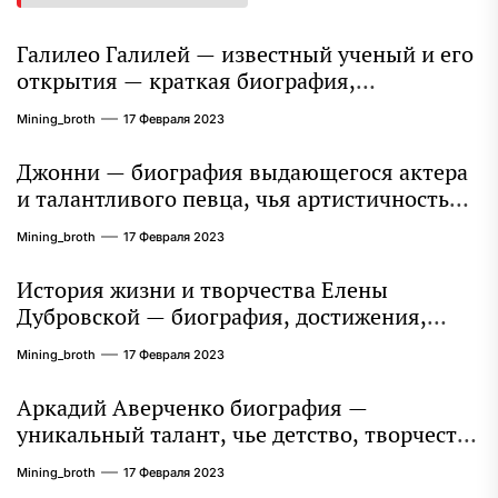
Галилео Галилей — известный ученый и его
открытия — краткая биография,
достижения и вклад в науку
Mining_broth
17 Февраля 2023
Джонни — биография выдающегося актера
и талантливого певца, чья артистичность
захватывает миллионы сердец
Mining_broth
17 Февраля 2023
История жизни и творчества Елены
Дубровской — биография, достижения,
интересные факты
Mining_broth
17 Февраля 2023
Аркадий Аверченко биография —
уникальный талант, чье детство, творчество
и литературное наследие продолжают
Mining_broth
17 Февраля 2023
восхищать миллионы