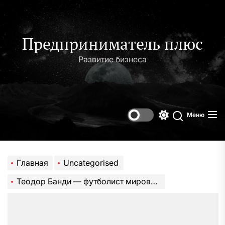
Перейти
к
содержимому
Предприниматель плюс
Развитие бизнеса
Меню
Переключени
Поиск
цветового
режима
Главная
Uncategorised
Теодор Банди — футболист мирового уровня, его биография, достижения и личная жизнь захватывают воображение