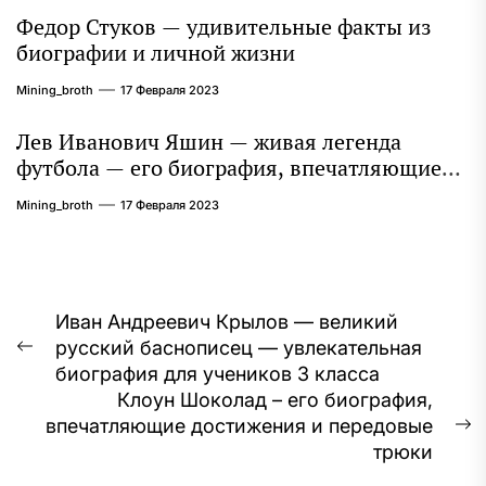
Федор Стуков — удивительные факты из
биографии и личной жизни
Mining_broth
17 Февраля 2023
Лев Иванович Яшин — живая легенда
футбола — его биография, впечатляющие
достижения и интересная личная жизнь
Mining_broth
17 Февраля 2023
Навигация
Иван Андреевич Крылов — великий
русский баснописец — увлекательная
по
Предыдущая
биография для учеников 3 класса
запись:
записям
Клоун Шоколад – его биография,
впечатляющие достижения и передовые
С
трюки
з