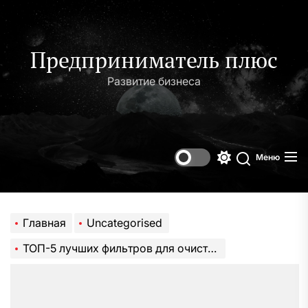
Перейти
к
содержимому
Предприниматель плюс
Развитие бизнеса
Меню
Переключени
Поиск
цветового
режима
Главная
Uncategorised
ТОП-5 лучших фильтров для очистки питьевой воды в квартире и доме