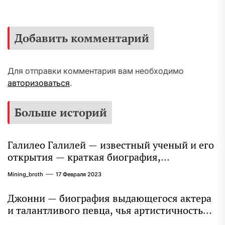
Добавить комментарий
Для отправки комментария вам необходимо
авторизоваться
.
Больше историй
Галилео Галилей — известный ученый и его
открытия — краткая биография,
достижения и вклад в науку
Mining_broth
17 Февраля 2023
Джонни — биография выдающегося актера
и талантливого певца, чья артистичность
захватывает миллионы сердец