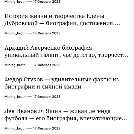
Mining_broth
17 Февраля 2023
История жизни и творчества Елены
Дубровской — биография, достижения,
интересные факты
Mining_broth
17 Февраля 2023
Аркадий Аверченко биография —
уникальный талант, чье детство, творчество
и литературное наследие продолжают
Mining_broth
17 Февраля 2023
восхищать миллионы
Федор Стуков — удивительные факты из
биографии и личной жизни
Mining_broth
17 Февраля 2023
Лев Иванович Яшин — живая легенда
футбола — его биография, впечатляющие
достижения и интересная личная жизнь
Mining_broth
17 Февраля 2023