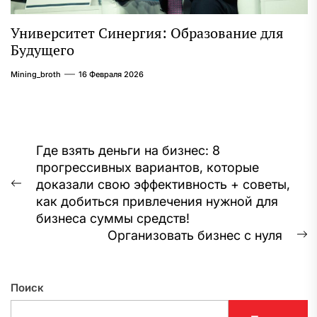
Университет Синергия: Образование для
Будущего
Mining_broth
16 Февраля 2026
Навигация
Где взять деньги на бизнес: 8
прогрессивных вариантов, которые
по
доказали свою эффективность + советы,
Предыдущая
записям
как добиться привлечения нужной для
запись:
бизнеса суммы средств!
Организовать бизнес с нуля
С
з
Поиск