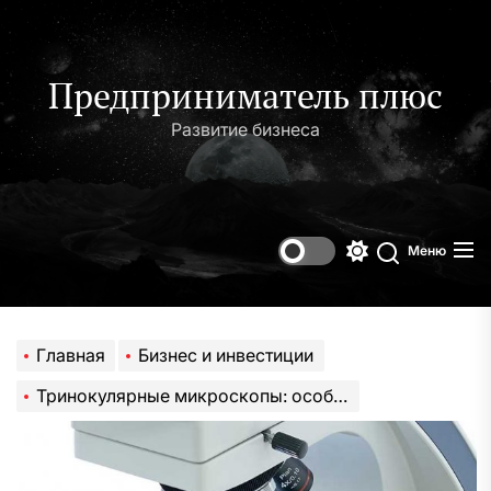
Перейти
к
содержимому
Предприниматель плюс
Развитие бизнеса
Меню
Переключени
Поиск
цветового
режима
Главная
Бизнес и инвестиции
Тринокулярные микроскопы: особенности и применение оптического оборудования