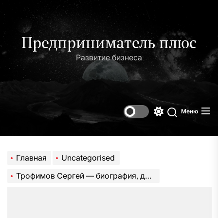
Перейти
к
содержимому
Предприниматель плюс
Развитие бизнеса
Меню
Переключени
Поиск
цветового
режима
Главная
Uncategorised
Трофимов Сергей — биография, достижения, факты. Новости и статьи о Сергее Трофимове