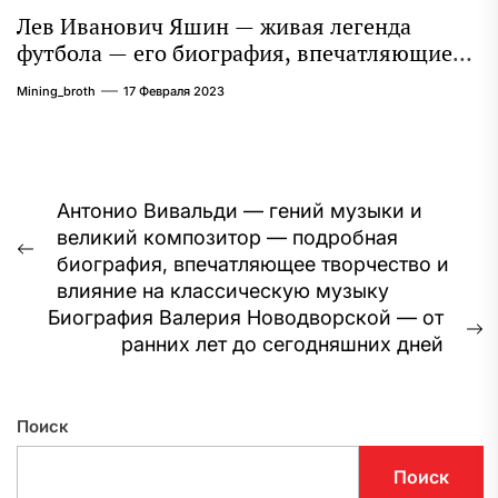
Лев Иванович Яшин — живая легенда
футбола — его биография, впечатляющие
достижения и интересная личная жизнь
Mining_broth
17 Февраля 2023
Навигация
Антонио Вивальди — гений музыки и
великий композитор — подробная
по
Предыдущая
биография, впечатляющее творчество и
записям
запись:
влияние на классическую музыку
Биография Валерия Новодворской — от
С
ранних лет до сегодняшних дней
з
Поиск
Поиск