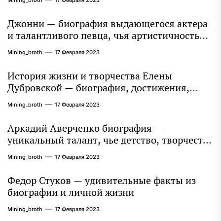
Mining_broth
17 Февраля 2023
Джонни — биография выдающегося актера
и талантливого певца, чья артистичность
захватывает миллионы сердец
Mining_broth
17 Февраля 2023
История жизни и творчества Елены
Дубровской — биография, достижения,
интересные факты
Mining_broth
17 Февраля 2023
Аркадий Аверченко биография —
уникальный талант, чье детство, творчество
и литературное наследие продолжают
Mining_broth
17 Февраля 2023
восхищать миллионы
Федор Стуков — удивительные факты из
биографии и личной жизни
Mining_broth
17 Февраля 2023