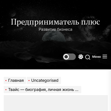
Перейти
к
содержимому
Предприниматель плюс
Развитие бизнеса
Меню
Переключени
Поиск
цветового
режима
Главная
Uncategorised
Твайс — биография, личная жизнь и успехи знаменитого исполнителя