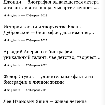
Джонни — биография выдающегося актера
и талантливого певца, чья артистичность
захватывает миллионы сердец
Mining_broth
17 Февраля 2023
История жизни и творчества Елены
Дубровской — биография, достижения,
интересные факты
Mining_broth
17 Февраля 2023
Аркадий Аверченко биография —
уникальный талант, чье детство, творчество
и литературное наследие продолжают
Mining_broth
17 Февраля 2023
восхищать миллионы
Федор Стуков — удивительные факты из
биографии и личной жизни
Mining_broth
17 Февраля 2023
Лев Иванович Яшин — живая легенда