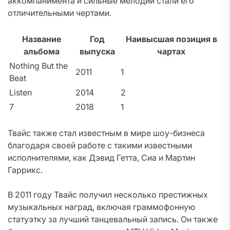
аккомпанимента и сильные мелодии стали его
отличительными чертами.
Название
Год
Наивысшая позиция в
альбома
выпуска
чартах
Nothing But the
2011
1
Beat
Listen
2014
2
7
2018
1
Твайс также стал известным в мире шоу-бизнеса
благодаря своей работе с такими известными
исполнителями, как Дэвид Гетта, Сиа и Мартин
Гаррикс.
В 2011 году Твайс получил несколько престижных
музыкальных наград, включая граммофонную
статуэтку за лучший танцевальный запись. Он также