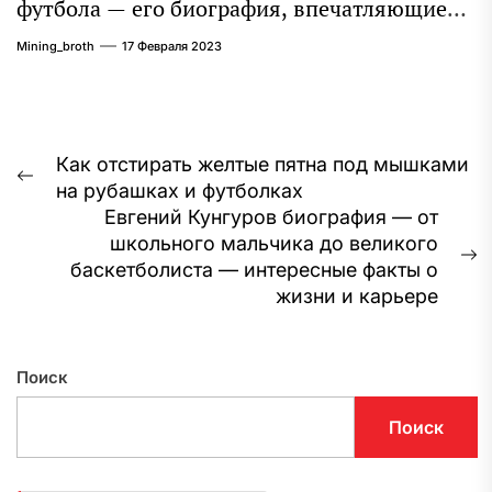
футбола — его биография, впечатляющие
достижения и интересная личная жизнь
Mining_broth
17 Февраля 2023
Навигация
Как отстирать желтые пятна под мышками
Предыдущая
на рубашках и футболках
по
запись:
Евгений Кунгуров биография — от
записям
школьного мальчика до великого
С
баскетболиста — интересные факты о
з
жизни и карьере
Поиск
Поиск