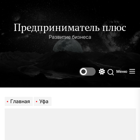
Перейти
к
содержимому
Предприниматель плюс
Развитие бизнеса
Меню
Переключени
Поиск
цветового
режима
Главная
Уфа