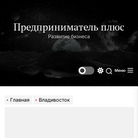
Перейти
к
содержимому
Предприниматель плюс
Развитие бизнеса
Меню
Переключени
Поиск
цветового
режима
Главная
Владивосток