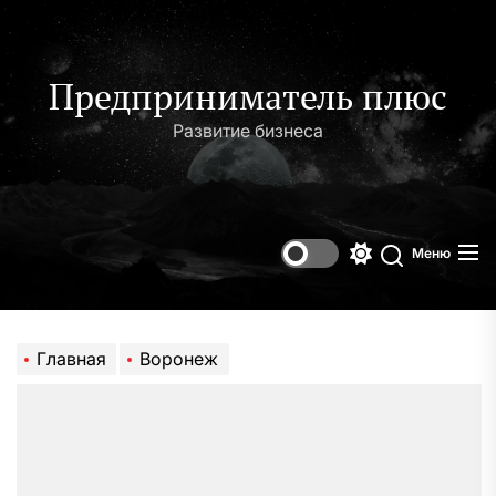
Перейти
к
содержимому
Предприниматель плюс
Развитие бизнеса
Меню
Переключени
Поиск
цветового
режима
Главная
Воронеж