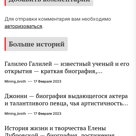
Для отправки комментария вам необходимо
авторизоваться
.
Больше историй
Галилео Галилей — известный ученый и его
открытия — краткая биография,
достижения и вклад в науку
Mining_broth
17 Февраля 2023
Джонни — биография выдающегося актера
и талантливого певца, чья артистичность
захватывает миллионы сердец
Mining_broth
17 Февраля 2023
История жизни и творчества Елены
Дубровской — биография, достижения,