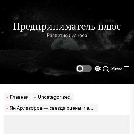
Перейти
к
содержимому
Предприниматель плюс
Развитие бизнеса
Меню
Переключени
Поиск
цветового
режима
Главная
Uncategorised
Ян Арлазоров — звезда сцены и экрана — богатая биография и захватывающая личная жизнь великого актера