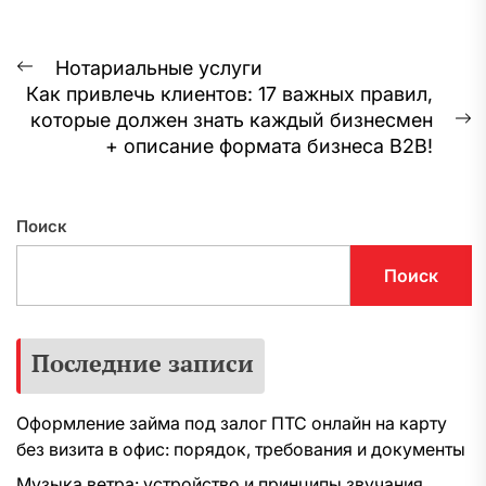
Навигация
Нотариальные услуги
Предыдущая
Как привлечь клиентов: 17 важных правил,
по
запись:
которые должен знать каждый бизнесмен
С
записям
+ описание формата бизнеса B2B!
з
Поиск
Поиск
Последние записи
Оформление займа под залог ПТС онлайн на карту
без визита в офис: порядок, требования и документы
Музыка ветра: устройство и принципы звучания