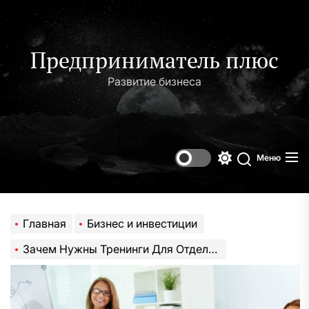
Перейти
к
содержимому
Предприниматель плюс
Развитие бизнеса
Меню
Переключени
Поиск
цветового
режима
Главная
Бизнес и инвестиции
Зачем Нужны Тренинги Для Отдела Продаж?