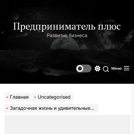
Перейти
к
содержимому
Предприниматель плюс
Развитие бизнеса
Меню
Переключени
Поиск
цветового
режима
Главная
Uncategorised
Загадочная жизнь и удивительные творения Всеволода Михайловича Гаршина — известного писателя и личности с неоспоримым вкладом в литературное наследие России