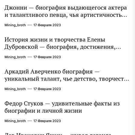
Джонни — биография выдающегося актера
и талантливого певца, чья артистичность
захватывает миллионы сердец
Mining_broth
17 Февраля 2023
История жизни и творчества Елены
Дубровской — биография, достижения,
интересные факты
Mining_broth
17 Февраля 2023
Аркадий Аверченко биография —
уникальный талант, чье детство, творчество
и литературное наследие продолжают
Mining_broth
17 Февраля 2023
восхищать миллионы
Федор Стуков — удивительные факты из
биографии и личной жизни
Mining_broth
17 Февраля 2023