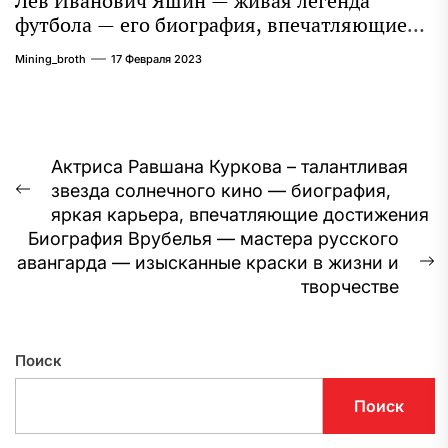
Лев Иванович Яшин — живая легенда
футбола — его биография, впечатляющие
достижения и интересная личная жизнь
Mining_broth
17 Февраля 2023
Навигация
Актриса Равшана Куркова – талантливая
звезда солнечного кино — биография,
по
Предыдущая
яркая карьера, впечатляющие достижения
запись:
записям
Биография Врубелья — мастера русского
авангарда — изысканные краски в жизни и
С
творчестве
з
Поиск
Поиск