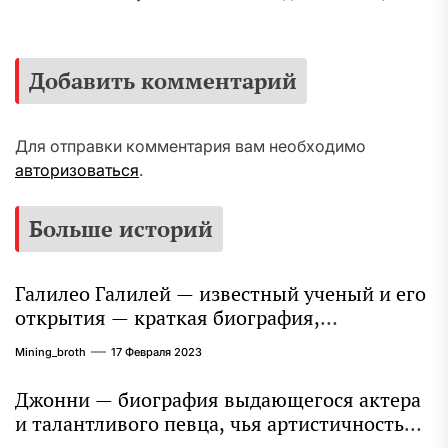
Добавить комментарий
Для отправки комментария вам необходимо
авторизоваться
.
Больше историй
Галилео Галилей — известный ученый и его
открытия — краткая биография,
достижения и вклад в науку
Mining_broth
17 Февраля 2023
Джонни — биография выдающегося актера
и талантливого певца, чья артистичность
захватывает миллионы сердец