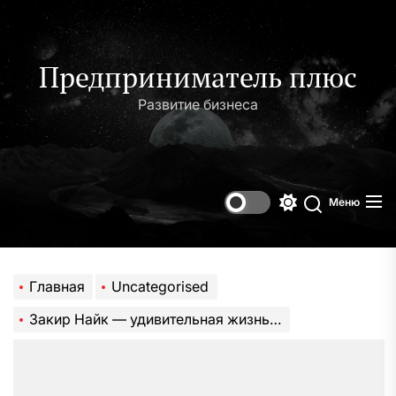
Перейти
к
содержимому
Предприниматель плюс
Развитие бизнеса
Меню
Переключени
Поиск
цветового
режима
Главная
Uncategorised
Закир Найк — удивительная жизнь и невероятные успехи аспиранта из Казани