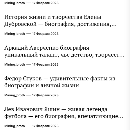
Mining_broth
17 Февраля 2023
История жизни и творчества Елены
Дубровской — биография, достижения,
интересные факты
Mining_broth
17 Февраля 2023
Аркадий Аверченко биография —
уникальный талант, чье детство, творчество
и литературное наследие продолжают
Mining_broth
17 Февраля 2023
восхищать миллионы
Федор Стуков — удивительные факты из
биографии и личной жизни
Mining_broth
17 Февраля 2023
Лев Иванович Яшин — живая легенда
футбола — его биография, впечатляющие
достижения и интересная личная жизнь
Mining_broth
17 Февраля 2023