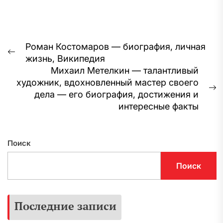
Навигация
Роман Костомаров — биография, личная
Предыдущая
жизнь, Википедия
по
запись:
Михаил Метелкин — талантливый
записям
художник, вдохновленный мастер своего
С
дела — его биография, достижения и
з
интересные факты
Поиск
Поиск
Последние записи