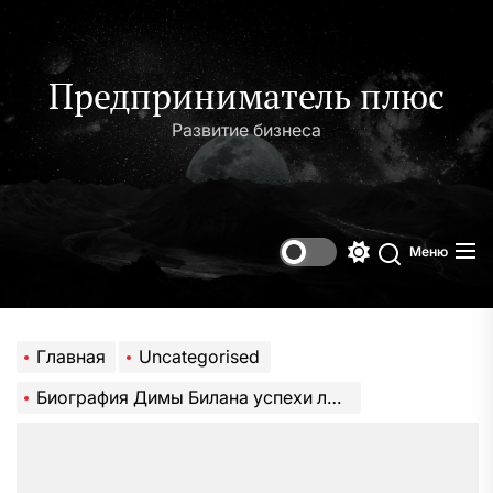
Перейти
к
содержимому
Предприниматель плюс
Развитие бизнеса
Меню
Переключени
Поиск
цветового
режима
Главная
Uncategorised
Биография Димы Билана успехи личная жизнь достижения