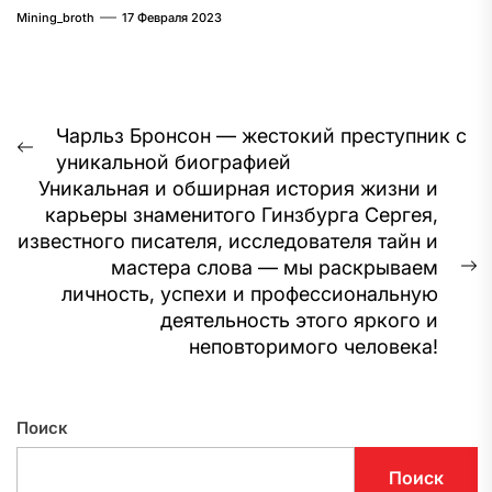
достижения и интересная личная жизнь
Mining_broth
17 Февраля 2023
Навигация
Чарльз Бронсон — жестокий преступник с
Предыдущая
уникальной биографией
по
запись:
Уникальная и обширная история жизни и
записям
карьеры знаменитого Гинзбурга Сергея,
известного писателя, исследователя тайн и
мастера слова — мы раскрываем
С
личность, успехи и профессиональную
з
деятельность этого яркого и
неповторимого человека!
Поиск
Поиск