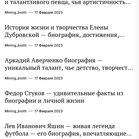
и талантливого певца, чья артистичность
захватывает миллионы сердец
Mining_broth
17 Февраля 2023
История жизни и творчества Елены
Дубровской — биография, достижения,
интересные факты
Mining_broth
17 Февраля 2023
Аркадий Аверченко биография —
уникальный талант, чье детство, творчество
и литературное наследие продолжают
Mining_broth
17 Февраля 2023
восхищать миллионы
Федор Стуков — удивительные факты из
биографии и личной жизни
Mining_broth
17 Февраля 2023
Лев Иванович Яшин — живая легенда
футбола — его биография, впечатляющие