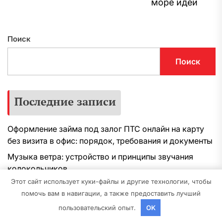
море идей
з
Поиск
Поиск
Последние записи
Оформление займа под залог ПТС онлайн на карту
без визита в офис: порядок, требования и документы
Музыка ветра: устройство и принципы звучания
колокольчиков
Этот сайт использует куки-файлы и другие технологии, чтобы
Обзор онлайн-займов: условия выдачи, процентные
помочь вам в навигации, а также предоставить лучший
ставки и требования к заемщикам
пользовательский опыт.
OK
Инвестирование в российские золотые монеты: