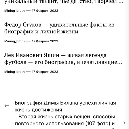
уникальный талант, чье детство, творчество
и литературное наследие продолжают
Mining_broth
17 Февраля 2023
восхищать миллионы
Федор Стуков — удивительные факты из
биографии и личной жизни
Mining_broth
17 Февраля 2023
Лев Иванович Яшин — живая легенда
футбола — его биография, впечатляющие
достижения и интересная личная жизнь
Mining_broth
17 Февраля 2023
Навигация
Биография Димы Билана успехи личная
Предыдущая
жизнь достижения
по
запись:
Вторая жизнь старых вещей: способы
записям
повторного использования (107 фото) и
С