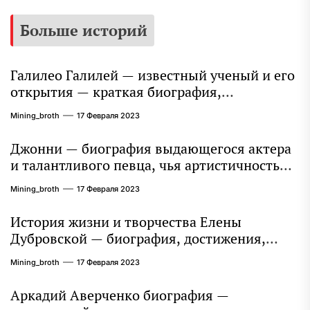
Больше историй
Галилео Галилей — известный ученый и его
открытия — краткая биография,
достижения и вклад в науку
Mining_broth
17 Февраля 2023
Джонни — биография выдающегося актера
и талантливого певца, чья артистичность
захватывает миллионы сердец
Mining_broth
17 Февраля 2023
История жизни и творчества Елены
Дубровской — биография, достижения,
интересные факты
Mining_broth
17 Февраля 2023
Аркадий Аверченко биография —