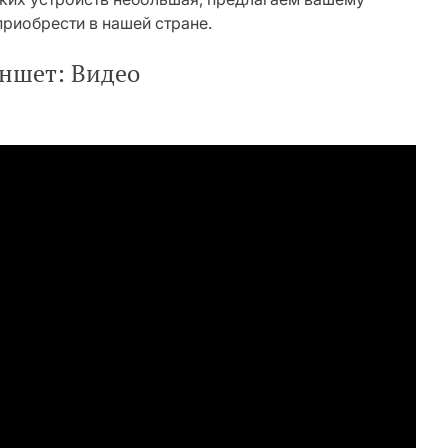
риобрести в нашей стране.
аншет: Видео