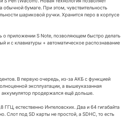
и S Pen (Wacom). Новая технология позволяет
на обычной бумаге. При этом, чувствительность
ельности шариковой ручки. Хранится перо в корпусе
 о приложении S Note, позволяющем быстро делать
ный и с клавиатуры + автоматическое распознавание
дентов. В первую очередь, из-за АКБ с функцией
 полноценной эксплуатации, а вышеуказанная
бы аккумулятор продержался ещё дольше.
8 ГГЦ, естественно Интеловских. Два и 64 гигабайта
о. Слот под SD карты не простой, а SDHC, то есть