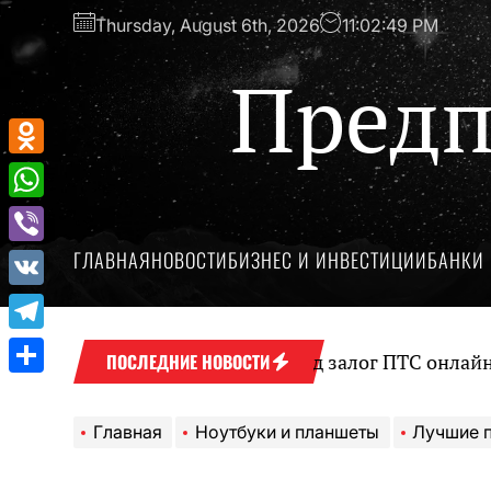
Перейти
Thursday, August 6th, 2026
11:02:50 PM
к
содержимому
Предп
Odnoklassniki
WhatsApp
ГЛАВНАЯ
НОВОСТИ
БИЗНЕС И ИНВЕСТИЦИИ
БАНКИ 
Viber
VK
Telegram
Оформление займа под залог ПТС онлайн на карту 
ПОСЛЕДНИЕ НОВОСТИ
Отправить
Главная
Ноутбуки и планшеты
Лучшие п