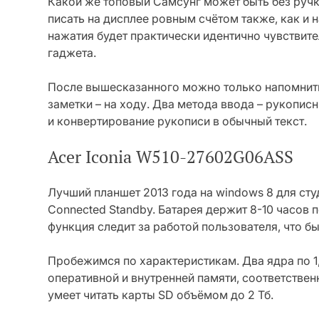
Какой же топовый Самсунг может быть без ручк
писать на дисплее ровным счётом также, как и 
нажатия будет практически идентично чувствит
гаджета.
После вышесказанного можно только напомнить
заметки – на ходу. Два метода ввода – рукопис
и конвертирование рукописи в обычный текст.
Acer Iconia W510-27602G06ASS
Лучший планшет 2013 года на windows 8 для сту
Connected Standby. Батарея держит 8-10 часов
функция следит за работой пользователя, что 
Пробежимся по характеристикам. Два ядра по 1,
оперативной и внутренней памяти, соответственн
умеет читать карты SD объёмом до 2 Тб.