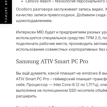
ПРЕДЫДУЩАЯ ЗАПИСЬ
Lenovo Reach – технология персонального 
Особого разговора заслуживает запись видео. Х
качество записи превосходное. Добавили сюда
шумоподавлением.
Интересен MID будет и предприятиям разных уро
используется специальное средство TPM 2.0, 
подключать рабочие места, производить автом
использовании совместных корпоративных баз и
Samsung ATIV Smart PC Pro
Вы ещё думаете, какой планшет на windows 8 
ATIV Smart PC Pro – геймерский планшет-транс
себя. Процессор — Intel Core i5 (2 по 1,7ГГц), о
выполнена на полноценном SSD носителе объёмо
расширить.