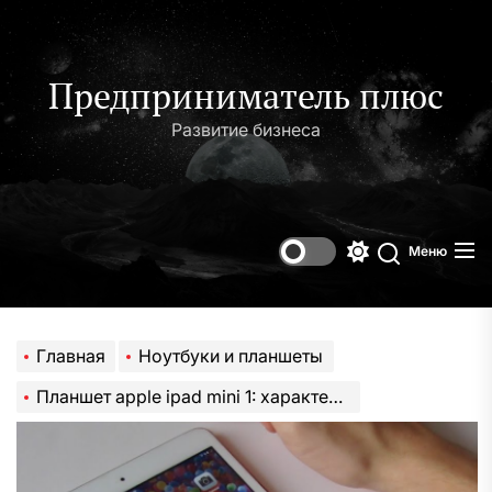
Перейти
к
содержимому
Предприниматель плюс
Развитие бизнеса
Меню
Переключени
Поиск
цветового
режима
Главная
Ноутбуки и планшеты
Планшет apple ipad mini 1: характеристики, IOS, 16/32/64 гб