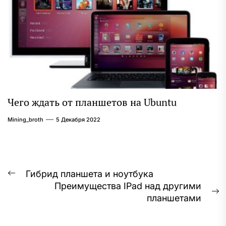
Чего ждать от планшетов на Ubuntu
Mining_broth
5 Декабря 2022
Навигация
Гибрид планшета и ноутбука
Предыдущая
Преимущества IPad над другими
по
запись:
С
планшетами
записям
з